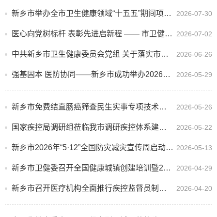
新乡市举办全市卫生健康领域“十五五”期间项目谋划暨建设管理专题培训
2026-07-30
医心向党树标杆 表彰先进启新程 —— 市卫健委召开庆祝建党 105 周年活动
2026-07-02
中共新乡市卫生健康委员会党组 关于落实市委巡察反馈意见整改情况的通报
2026-06-26
强基固本 医防协同——新乡市成功举办2026年全市医疗机构疾控监督员工作培训班
2026-05-29
新乡市免费结直肠癌筛查民生实事专项技术培训班成功举办
2026-05-26
国家疾控局调研组莅临我市调研疾控体系建设工作
2026-05-22
新乡市2026年“5·12”全国防灾减灾宣传周启动 卫健义诊护航群众健康
2026-05-13
新乡市卫健委召开全国健康城镇创建培训暨2025年度健康河南行动监测评估动员会
2026-04-29
新乡市召开医疗机构全面推行疾控监督员制度工作部署会
2026-04-20