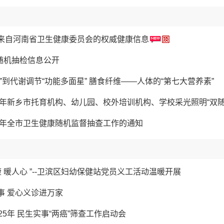
来自河南省卫生健康委员会的权威健康信息
双随机抽检信息公开
”到代谢调节“功能多面星” 膳食纤维——人体的“第七大营养素”
26年新乡市托育机构、幼儿园、校外培训机构、学校采光照明“双
26年全市卫生健康随机监督抽查工作的通知
康 暖人心 ”--卫滨区妇幼保健站党员义工活动温暖开展
事 爱心义诊进万家
25年 民生实事“两癌”筛查工作启动会